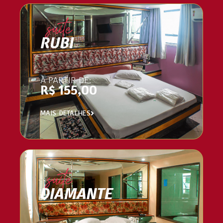
suíte
RUBI
À PARTIR DE:
R$ 155,00
MAIS DETALHES
suíte
DIAMANTE