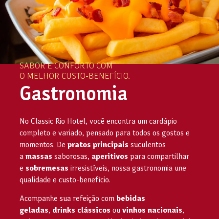
SABOR E CONFORTO COM
O MELHOR CUSTO-BENEFÍCIO.
Gastronomia
No Classic Rio Hotel, você encontra um cardápio
completo e variado, pensado para todos os gostos e
momentos. De
pratos principais
suculentos
a
massas
saborosas,
aperitivos
para compartilhar
e
sobremesas
irresistíveis, nossa gastronomia une
qualidade e custo-benefício.
Acompanhe sua refeição com
bebidas
geladas
,
drinks clássicos
ou
vinhos nacionais
,