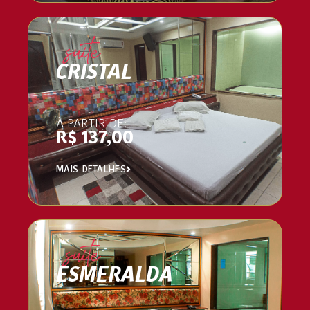
suíte
CRISTAL
À PARTIR DE:
R$ 137,00
MAIS DETALHES
suíte
ESMERALDA